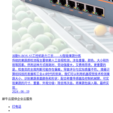
派勤N-BOX-S5工控机助力三农——AI智能果蔬分拣
传统的果蔬质检流程主要依赖人工目视检测，涉及重量、颜色、大小和外
观等因素。然而这种方式既耗时、劳动强度大，又费用昂贵。更重要的
是，检查员的主观判断可能存在偏差，导致评分与实际质量不符。 随着计
算机科技的发展和工业4.0时代的到来，我们可以利用机器视觉技术检测果
蔬大小、识别果蔬表面颜色和形状；配合称重传感器及控制机械臂，可实
现果蔬的尺寸、重量、外观分级；除去残次品，将果蔬包装入箱，最终实
现...
2024
-
06
-
19
犀牛云提供企业云服务
打电话