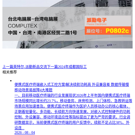
上一篇
英特尔-派勤新品交流
下一篇
2024年成都国际工
相关推荐
便携式医疗终端嵌入式工控方案|解决续航功耗高 外设兼容差 数据传输慢
移动场景易故障4大难题
一、目前移动医疗终端的行业发展现状2026年上半年国内便携式医疗终端
市场规模同比增长约23.7%，移动查房、床旁检测、上门体检、急救转运等
场景应用加速普及。便携式医疗终端作为医护人员移动办公的核心载体，
正朝着轻量化、多功能、长续航方向快速发展，对嵌入式控制硬件的功耗
控制、外设兼容、移动环境适应性等指标提出了更为严苛的要求。行业调
研数据显示，当前便携式医疗终端的用户反馈中，续航不足占比38%、外
设连...
2026
-
08
-
04