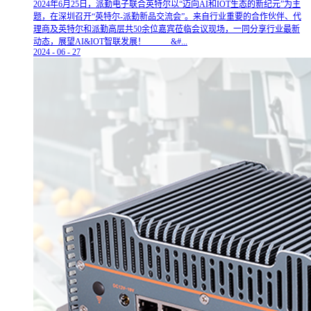
2024年6月25日，派勤电子联合英特尔以“迈向AI和IOT生态的新纪元”为主
题，在深圳召开“英特尔-派勤新品交流会”。来自行业重要的合作伙伴、代
理商及英特尔和派勤高层共50余位嘉宾莅临会议现场，一同分享行业最新
动态，展望AI&IOT智联发展！ &#...
2024
-
06
-
27